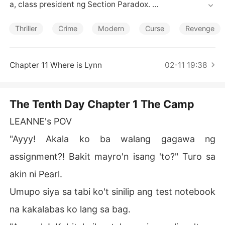
Mga Maikling Kwento
a, class president ng Section Paradox. 

Ang kaso ay tinanggap ng isang sikat na investigator na
Thriller
Crime
Modern
Curse
Revenge
 si Dahna Harris ngunit sa hindi inaasahan, ang exploras
yong kanyang kinakaharap ay makakahukay ng isang mi
steryong pilit na itinatago ng mga pamilyang biglang na
Chapter 11 Where is Lynn
02-11 19:38
glaho sa kawalan isang dalawampung taon na ang naka
karaan.
The Tenth Day Chapter 1 The Camp
LEANNE's POV
"Ayyy! Akala ko ba walang gagawa ng
assignment?! Bakit mayro'n isang 'to?" Turo sa
akin ni Pearl.
Umupo siya sa tabi ko't sinilip ang test notebook
na kakalabas ko lang sa bag.