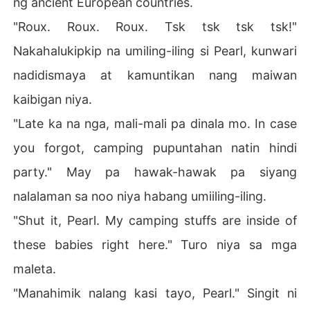
ng ancient European countries.
"Roux. Roux. Roux. Tsk tsk tsk tsk!"
Nakahalukipkip na umiling-iling si Pearl, kunwari
nadidismaya at kamuntikan nang maiwan
kaibigan niya.
"Late ka na nga, mali-mali pa dinala mo. In case
you forgot, camping pupuntahan natin hindi
party." May pa hawak-hawak pa siyang
nalalaman sa noo niya habang umiiling-iling.
"Shut it, Pearl. My camping stuffs are inside of
these babies right here." Turo niya sa mga
maleta.
"Manahimik nalang kasi tayo, Pearl." Singit ni