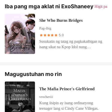
Iba pang mga aklat ni ExoShaneey
Higit pa
She Who Burns Bridges
Pag-ibig
5.0
Susukatin ng tatag ng pagkakaibigan ng
isang sikat na Kpop Idol nung
makabuntis ang isa sa pinakasikat nilang
myembro at hindi lang pa talaga kung
sino 'yong nabuntis nito. Ang babaeng
'yon ay si Hye Ran Ji lang naman, o mas
Magugustuhan mo rin
kilala bilang Hera, ang pinsan ng leader
ng grupo nila na isa sa tagapag mana sa
pinakamalaking kompanya sa Asia na isa
The Mafia Prince's Girlfriend
ring heiress ng isang kilalang clan.
Maayos pa sana ang lahat hanggang
vrocheriii
madiskubre ng grupo ang pinakaiingat-
Kung iisipin ay isang ordinaryong
ingatang sikreto ni Hera.
teenager lang si Cindy Cane Villegas.