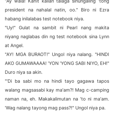
"Ay wala! Kahit kailan talaga sinungaling 'tong
president na nahalal natin, oo." Biro ni Ezra
habang inilalabas test notebook niya.
"Uy!" Gulat na sambit ni Pearl nang makita
niyang naglabas din ng test notebook sina Lynn
at Angel.
"AY! MGA BURAOT!" Ungol niya nalang. "HINDI
AKO GUMAWAAAA! 'YON 'YONG SABI NIYO, EH!"
Duro niya sa akin.
"'Di ba sabi mo na hindi tayo gagawa tapos
walang magsasabi kay ma'am?! Mag c-camping
naman na, eh. Makakalimutan na 'to ni ma'am.
'Wag nalang tayong mag pass?!" Ungol niya pa.