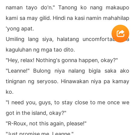
naman tayo do'n." Tanong ko nang makaupo
kami sa may gilid. Hindi na kasi namin mahahilap
'yong apat.
Umiling lang siya, halatang uncomfortable sa
kaguluhan ng mga tao dito.
"Hey, relax! Nothing's gonna happen, okay?"
"Leanne!" Bulong niya nalang bigla saka ako
tinignan ng seryoso. Hinawakan niya pa kamay
ko.
"I need you, guys, to stay close to me once we
got in the island, okay?"
"R-Roux, not this again, please!"
"Just promise me, Leanne."