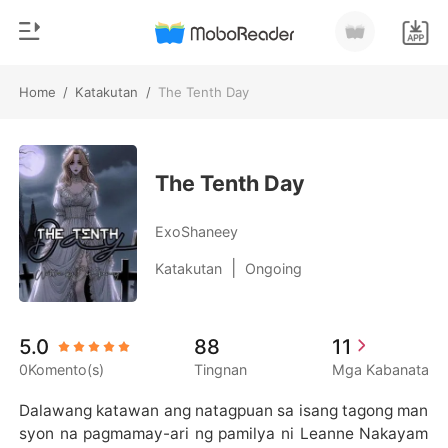
Home
/
Katakutan
/
The Tenth Day
0
Home
MAG-TOP UP
Genre
The Tenth Day
Makabago
Kasaysayan ng Pagbasa
ExoShaneey
Pag-ibig
|
Katakutan
Ongoing
Mag-log out
Bilyonaryo
Young Adult
Kunin ang APP
5.0
88
11
Bahaghari
0Komento(s)
Tingnan
Mga Kabanata
Ranggo
Dalawang katawan ang natagpuan sa isang tagong man
syon na pagmamay-ari ng pamilya ni Leanne Nakayam