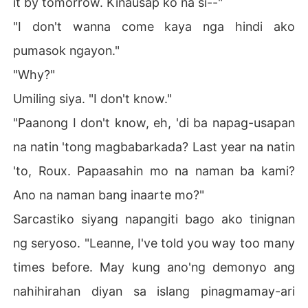
it by tomorrow. Kinausap ko na si--"
"I don't wanna come kaya nga hindi ako
pumasok ngayon."
"Why?"
Umiling siya. "I don't know."
"Paanong I don't know, eh, 'di ba napag-usapan
na natin 'tong magbabarkada? Last year na natin
'to, Roux. Papaasahin mo na naman ba kami?
Ano na naman bang inaarte mo?"
Sarcastiko siyang napangiti bago ako tinignan
ng seryoso. "Leanne, I've told you way too many
times before. May kung ano'ng demonyo ang
nahihirahan diyan sa islang pinagmamay-ari