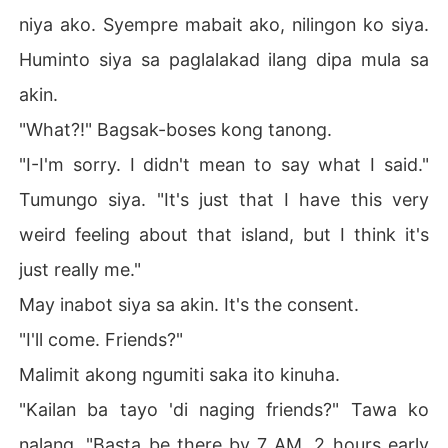
niya ako. Syempre mabait ako, nilingon ko siya.
Huminto siya sa paglalakad ilang dipa mula sa
akin.
"What?!" Bagsak-boses kong tanong.
"I-I'm sorry. I didn't mean to say what I said."
Tumungo siya. "It's just that I have this very
weird feeling about that island, but I think it's
just really me."
May inabot siya sa akin. It's the consent.
"I'll come. Friends?"
Malimit akong ngumiti saka ito kinuha.
"Kailan ba tayo 'di naging friends?" Tawa ko
nalang. "Basta be there by 7 AM. 2 hours early