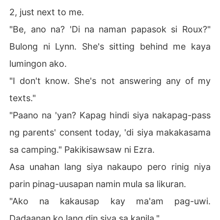
2, just next to me.
"Be, ano na? 'Di na naman papasok si Roux?"
Bulong ni Lynn. She's sitting behind me kaya
lumingon ako.
"I don't know. She's not answering any of my
texts."
"Paano na 'yan? Kapag hindi siya nakapag-pass
ng parents' consent today, 'di siya makakasama
sa camping." Pakikisawsaw ni Ezra.
Asa unahan lang siya nakaupo pero rinig niya
parin pinag-uusapan namin mula sa likuran.
"Ako na kakausap kay ma'am pag-uwi.
Dadaanan ko lang din siya sa kanila."