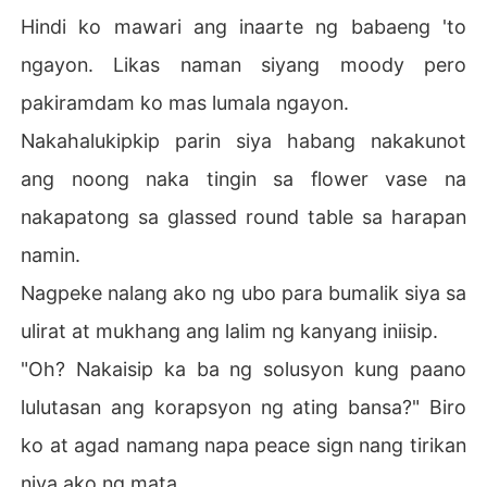
Hindi ko mawari ang inaarte ng babaeng 'to
ngayon. Likas naman siyang moody pero
pakiramdam ko mas lumala ngayon.
Nakahalukipkip parin siya habang nakakunot
ang noong naka tingin sa flower vase na
nakapatong sa glassed round table sa harapan
namin.
Nagpeke nalang ako ng ubo para bumalik siya sa
ulirat at mukhang ang lalim ng kanyang iniisip.
"Oh? Nakaisip ka ba ng solusyon kung paano
lulutasan ang korapsyon ng ating bansa?" Biro
ko at agad namang napa peace sign nang tirikan
niya ako ng mata.