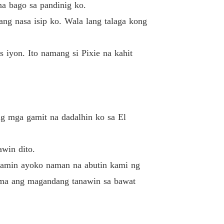
na bago sa pandinig ko.
ng nasa isip ko. Wala lang talaga kong
iyon. Ito namang si Pixie na kahit
g mga gamit na dadalhin ko sa El
win dito.
namin ayoko naman na abutin kami ng
ama ang magandang tanawin sa bawat