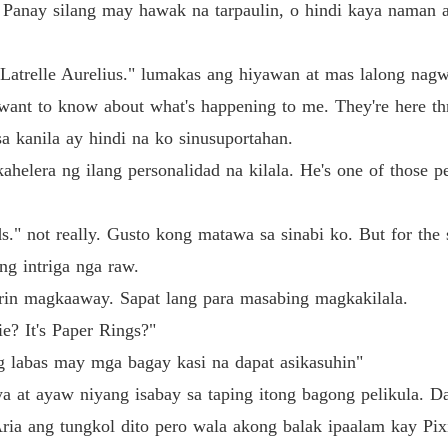
 Panay silang may hawak na tarpaulin, o hindi kaya naman a
 Latrelle Aurelius." lumakas ang hiyawan at mas lalong nag
want to know about what's happening to me. They're here th
a kanila ay hindi na ko sinusuportahan.
helera ng ilang personalidad na kilala. He's one of those p
ds." not really. Gusto kong matawa sa sinabi ko. But for the
ng intriga nga raw.
in magkaaway. Sapat lang para masabing magkakilala.
e? It's Paper Rings?"
g labas may mga bagay kasi na dapat asikasuhin"
iya at ayaw niyang isabay sa taping itong bagong pelikula. 
ia ang tungkol dito pero wala akong balak ipaalam kay Pix