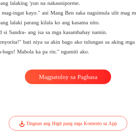
ang lalaking 'yun na nakauniporme.
 mag-ingat kayo." ani Mang Ben saka nagsimula ulit mag m
ng lalaki parang kilala ko ang kasama nito.
 si Sandra- ang isa sa mga kasambahay namin.
yorita!" bati niya sa akin bago ako tulungan sa aking mga
a-bago! Mabola ka pa rin." ngumiti ako.
Magpatuloy sa Pagbasa
Tingnan ang Higit pang mga Komento sa App