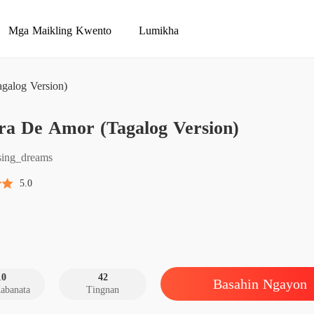
Mga Maikling Kwento
Lumikha
galog Version)
Guerra
ra De Amor (Tagalog Version)
Chapter
Guerra
sing_dreams
Chapter
5.0
Guerra
Chapter
Guerra
Chapter
10
42
Basahin Ngayon
abanata
Tingnan
Guerra
Chapter