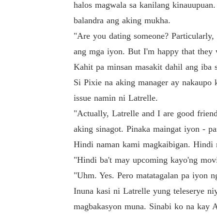
halos magwala sa kanilang kinauupuan.
balandra ang aking mukha.
"Are you dating someone? Particularly,
ang mga iyon. But I'm happy that they 
Kahit pa minsan masakit dahil ang iba s
Si Pixie na aking manager ay nakaupo ka
issue namin ni Latrelle.
"Actually, Latrelle and I are good frien
aking sinagot. Pinaka maingat iyon - pa
Hindi naman kami magkaibigan. Hindi r
"Hindi ba't may upcoming kayo'ng movi
"Uhm. Yes. Pero matatagalan pa iyon n
Inuna kasi ni Latrelle yung teleserye n
magbakasyon muna. Sinabi ko na kay Ar