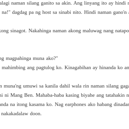
lagi naman silang ganito sa akin. Ang linyang ito ay hindi 
a!" dagdag pa ng host sa sinabi nito. Hindi naman gano'n a
kong sinagot. Nakahinga naman akong maluwag nang natapos 
bang magpahinga muna ako?"
 mahimbing ang pagtulog ko. Kinagabihan ay hinanda ko an
muna'ng umuwi sa kanila dahil wala rin naman silang gaga
mi ni Mang Ben. Mahaba-haba kasing biyahe ang tatahakin 
tanda na itong kasama ko. Nag earphones ako habang dinad
o nakakadalaw doon.