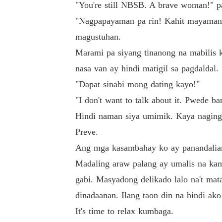
"You're still NBSB. A brave woman!" pa
"Nagpapayaman pa rin! Kahit mayaman n
magustuhan.
Marami pa siyang tinanong na mabilis 
nasa van ay hindi matigil sa pagdaldal.
"Dapat sinabi mong dating kayo!"
"I don't want to talk about it. Pwede 
Hindi naman siya umimik. Kaya naging
Preve.
Ang mga kasambahay ko ay panandalian 
Madaling araw palang ay umalis na ka
gabi. Masyadong delikado lalo na't ma
dinadaanan. Ilang taon din na hindi ak
It's time to relax kumbaga.