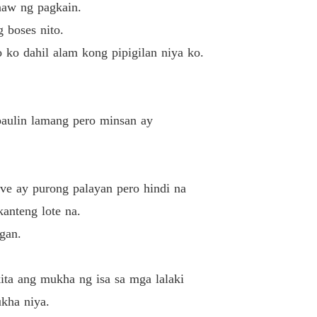
naw ng pagkain.
g boses nito.
o ko dahil alam kong pipigilan niya ko.
paulin lamang pero minsan ay
e ay purong palayan pero hindi na
anteng lote na.
gan.
ta ang mukha ng isa sa mga lalaki
kha niya.