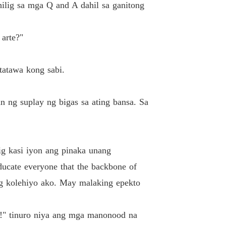
hilig sa mga Q and A dahil sa ganitong
arte?"
tatawa kong sabi.
an ng suplay ng bigas sa ating bansa. Sa
ig kasi iyon ang pinaka unang
ucate everyone that the backbone of
'ng kolehiyo ako. May malaking epekto
!" tinuro niya ang mga manonood na