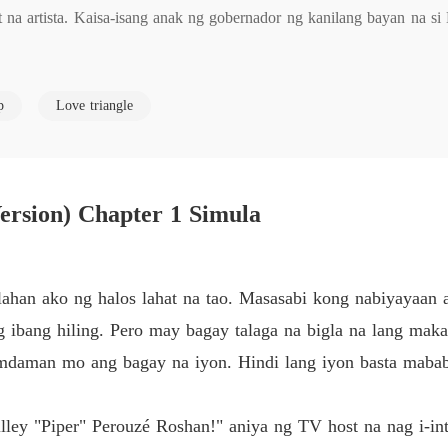
at na artista. Kaisa-isang anak ng gobernador ng kanilang bayan na
Guerra
Chapter
Guerra
p
Love triangle
ng artista ang kanyang ina at gobernador ang kanyang ama ay marami
Chapter
Guerra
Chapter
g natamasa nila ang gantong karangyaan. Papayag ba siyang ipagpali
rsion) Chapter 1 Simula
Guerra
Chapter
Guerra
ilahan ako ng halos lahat na tao. Masasabi kong nabiyayaan
Chapter
 ibang hiling. Pero may bagay talaga na bigla na lang mak
mdaman mo ang bagay na iyon. Hindi lang iyon basta mababa
lley "Piper" Perouzé Roshan!" aniya ng TV host na nag i-int