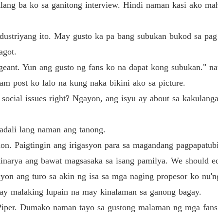
alang ba ko sa ganitong interview. Hindi naman kasi ako ma
dustriyang ito. May gusto ka pa bang subukan bukod sa pag 
agot.
ageant. Yun ang gusto ng fans ko na dapat kong subukan." na
am post ko lalo na kung naka bikini ako sa picture.
t social issues right? Ngayon, ang isyu ay about sa kakulang
madali lang naman ang tanong.
on. Paigtingin ang irigasyon para sa magandang pagpapatub
kinarya ang bawat magsasaka sa isang pamilya. We should ed
" iyon ang turo sa akin ng isa sa mga naging propesor ko nu
may malaking lupain na may kinalaman sa ganong bagay.
 Piper. Dumako naman tayo sa gustong malaman ng mga fans