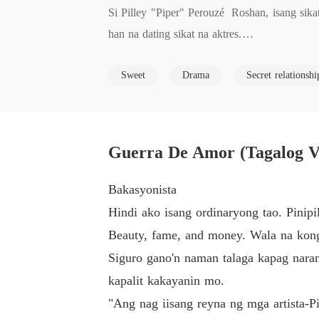
Si Pilley "Piper" Perouzé  Roshan, isang sik
han na dating sikat na aktres.

Sweet
Drama
Secret relationshi
Masasabing mayaman sila dahil bukod sa dati
mbertido upang maging subdibisyon.

Ngunit may hindi alam si Piper kung paanon
Guerra De Amor (Tagalog Ve
tunay nitong pag ibig?
Bakasyonista
Hindi ako isang ordinaryong tao. Pinip
Beauty, fame, and money. Wala na kong
Siguro gano'n naman talaga kapag nara
kapalit kakayanin mo.
"Ang nag iisang reyna ng mga artista-Pi