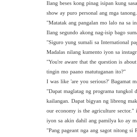
Ilang beses kong pinag isipan kung sas
show ay puro personal ang mga tanong.
"Matatak ang pangalan mo lalo na sa in
Ilang segundo akong nag-isip bago sum
"Siguro yung sumali sa International p
Madalas nilang kumento iyon sa instagr
"You're aware that the question is abou
tingin mo paano matutuganan ito?"
I was like 'are you serious?' Bagamat 
"Dapat maglatag ng programa tungkol d
kailangan. Dapat bigyan ng libreng ma
our economy is the agriculture sector.
iyon sa akin dahil ang pamilya ko ay 
"Pang pageant nga ang sagot nitong si