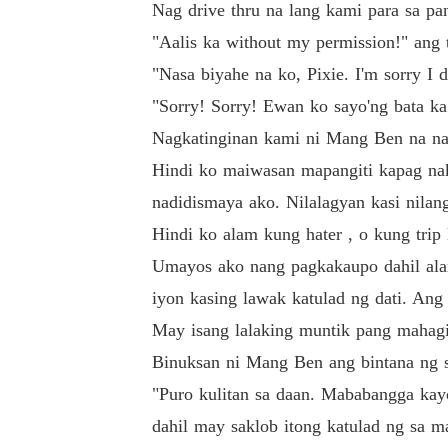
Nag drive thru na lang kami para sa p
"Aalis ka without my permission!" ang t
"Nasa biyahe na ko, Pixie. I'm sorry I 
"Sorry! Sorry! Ewan ko sayo'ng bata ka
Nagkatinginan kami ni Mang Ben na n
Hindi ko maiwasan mapangiti kapag nak
nadidismaya ako. Nilalagyan kasi nila
Hindi ko alam kung hater , o kung trip
Umayos ako nang pagkakaupo dahil ala
iyon kasing lawak katulad ng dati. Ang
May isang lalaking muntik pang mahagi
Binuksan ni Mang Ben ang bintana ng sa
"Puro kulitan sa daan. Mababangga kay
dahil may saklob itong katulad ng sa 