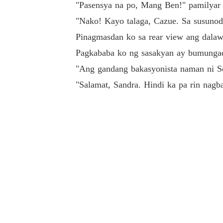
"Pasensya na po, Mang Ben!" pamilyar 
"Nako! Kayo talaga, Cazue. Sa susunod
Pinagmasdan ko sa rear view ang dalawa
Pagkababa ko ng sasakyan ay bumungad
"Ang gandang bakasyonista naman ni Sen
"Salamat, Sandra. Hindi ka pa rin nagb