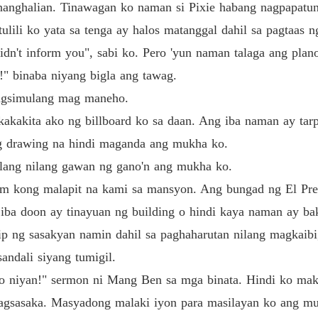
ananghalian. Tinawagan ko naman si Pixie habang nagpapatu
ulili ko yata sa tenga ay halos matanggal dahil sa pagtaas n
didn't inform you", sabi ko. Pero 'yun naman talaga ang plan
!" binaba niyang bigla ang tawag.
agsimulang mag maneho.
akakita ako ng billboard ko sa daan. Ang iba naman ay tar
ng drawing na hindi maganda ang mukha ko.
 lang nilang gawan ng gano'n ang mukha ko.
m kong malapit na kami sa mansyon. Ang bungad ng El Prev
 iba doon ay tinayuan ng building o hindi kaya naman ay bak
p ng sasakyan namin dahil sa paghaharutan nilang magkaibi
ndali siyang tumigil.
o niyan!" sermon ni Mang Ben sa mga binata. Hindi ko maki
magsasaka. Masyadong malaki iyon para masilayan ko ang mu