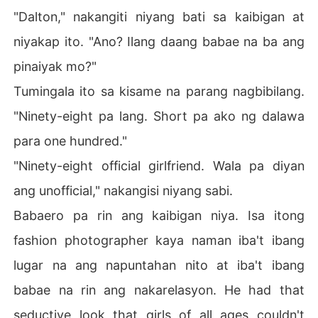
"Dalton," nakangiti niyang bati sa kaibigan at
niyakap ito. "Ano? Ilang daang babae na ba ang
pinaiyak mo?"
Tumingala ito sa kisame na parang nagbibilang.
"Ninety-eight pa lang. Short pa ako ng dalawa
para one hundred."
"Ninety-eight official girlfriend. Wala pa diyan
ang unofficial," nakangisi niyang sabi.
Babaero pa rin ang kaibigan niya. Isa itong
fashion photographer kaya naman iba't ibang
lugar na ang napuntahan nito at iba't ibang
babae na rin ang nakarelasyon. He had that
seductive look that girls of all ages couldn't