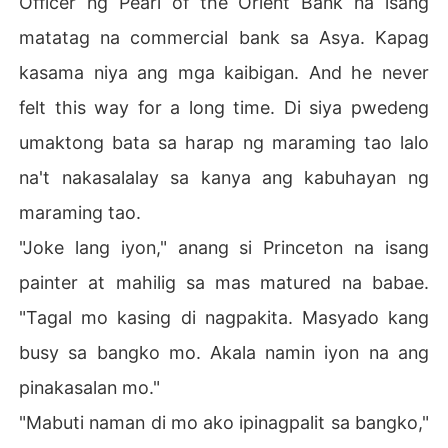
Officer ng Pearl of the Orient Bank na isang
matatag na commercial bank sa Asya. Kapag
kasama niya ang mga kaibigan. And he never
felt this way for a long time. Di siya pwedeng
umaktong bata sa harap ng maraming tao lalo
na't nakasalalay sa kanya ang kabuhayan ng
maraming tao.
"Joke lang iyon," anang si Princeton na isang
painter at mahilig sa mas matured na babae.
"Tagal mo kasing di nagpakita. Masyado kang
busy sa bangko mo. Akala namin iyon na ang
pinakasalan mo."
"Mabuti naman di mo ako ipinagpalit sa bangko,"