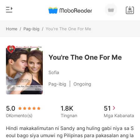
Home
/
Pag-ibig
/
You're The One For Me
0
Home
MAG-TOP UP
Genre
You're The One For Me
Makabago
Kasaysayan ng Pagbasa
Sofia
Pag-ibig
|
Pag-ibig
Ongoing
Mag-log out
Bilyonaryo
Young Adult
Kunin ang APP
5.0
1.8K
51
Bahaghari
0Komento(s)
Tingnan
Mga Kabanata
Ranggo
Hindi makakalimutan ni Sandy ang huling gabi niya sa S
eoul bago siya umuwi ng Pilipinas para pakasalan ang la