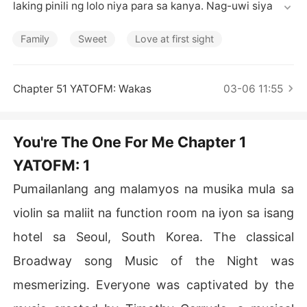
Mga Maikling Kwento
laking pinili ng lolo niya para sa kanya. Nag-uwi siya ng l
asing na lalaki sa apartment niya. And that guy stripped 
infront of her. Nang muli silang magkaharap ay nalaman
Family
Sweet
Love at first sight
 niyang ito ang lalaking nakatakda niyang pakasalan. He 
was Ares Manrique, heir to Pearl of the Orient Bank. At
 di magandang impression ang iniwan niya dito. Pinalala
Chapter 51 YATOFM: Wakas
03-06 11:55
bas nito na sinamantala niya ang kalasingan nito at bab
ae siya na walang moral at nag-uuwi ng kung sinu-sinon
g lalaki. Kung ayaw nito sa kanya, mas lalong ayaw niya
You're The One For Me Chapter 1
 dito dahil ito na ang pinakamayabang at pinaka-arogan
YATOFM: 1
teng lalaki sa mundo. Pero bakit nang halikan siya nito a
y biglang nagbago ang isip niya? He was such a good ki
Pumailanlang ang malamyos na musika mula sa
sser. And she was willing to spend a hellish forever with 
him just to taste that kiss over and over again.
violin sa maliit na function room na iyon sa isang
hotel sa Seoul, South Korea. The classical
Broadway song Music of the Night was
mesmerizing. Everyone was captivated by the