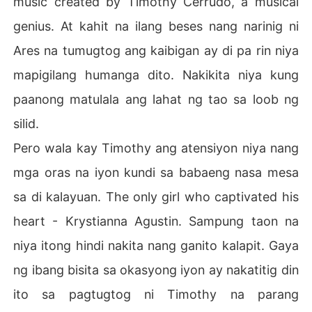
music created by Timothy Cerrudo, a musical
genius. At kahit na ilang beses nang narinig ni
Ares na tumugtog ang kaibigan ay di pa rin niya
mapigilang humanga dito. Nakikita niya kung
paanong matulala ang lahat ng tao sa loob ng
silid.
Pero wala kay Timothy ang atensiyon niya nang
mga oras na iyon kundi sa babaeng nasa mesa
sa di kalayuan. The only girl who captivated his
heart - Krystianna Agustin. Sampung taon na
niya itong hindi nakita nang ganito kalapit. Gaya
ng ibang bisita sa okasyong iyon ay nakatitig din
ito sa pagtugtog ni Timothy na parang