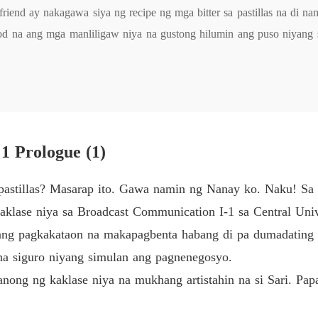
Chapte
friend ay nakagawa siya ng recipe ng mga bitter sa pastillas na di n
nod na ang mga manliligaw niya na gustong hilumin ang puso niyang 
What a
kaya napilitan siyang tanggapin ang alok sa kanya ng isang network 
Chapte
 ang puso niya. Tsansa na din daw niya iyon para maka-move on. Per
What a
 ay nasa kalabang istasyon na katapat na programa niya? Sino ang m
Chapte
What a
Chapte
1 Prologue (1)
What a
 pastillas? Masarap ito. Gawa namin ng Nanay ko. Naku! Sa
Chapte
 kaklase niya sa Broadcast Communication I-1 sa Central Uni
What a
 ang pagkakataon na makapagbenta habang di pa dumadating a
Chapte
na siguro niyang simulan ang pagnenegosyo.
What a
 tanong ng kaklase niya na mukhang artistahin na si Sari. Pa
Chapte
What a