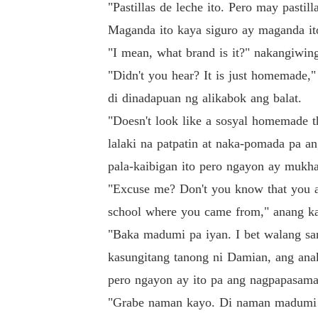
"Pastillas de leche ito. Pero may pasti
Maganda ito kaya siguro ay maganda i
"I mean, what brand is it?" nakangiwing
"Didn't you hear? It is just homemade
di dinadapuan ng alikabok ang balat.
"Doesn't look like a sosyal homemade th
lalaki na patpatin at naka-pomada pa a
pala-kaibigan ito pero ngayon ay mukhang
"Excuse me? Don't you know that you are
school where you came from," anang kak
"Baka madumi pa iyan. I bet walang sani
kasungitang tanong ni Damian, ang anak
pero ngayon ay ito pa ang nagpapasama
"Grabe naman kayo. Di naman madumi at