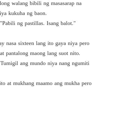
long walang bibili ng masasarap na
 Girl Wants
r 26 WAGW 24
07/04/2022
siya kukuha ng baon.
abili ng pastillas. Isang balot."
 Girl Wants
r 27 WAGW 25
07/04/2022
ay nasa sixteen lang ito gaya niya pero
 Girl Wants
r 28 WAGW 26
07/04/2022
 at pantalong maong lang suot nito.
. Tumigil ang mundo niya nang ngumiti
 Girl Wants
r 29 WAGW 27
07/04/2022
po ito at mukhang maamo ang mukha pero
 Girl Wants
r 30 WAGW 28
07/04/2022
 Girl Wants
r 31 WAGW 29
07/04/2022
 Girl Wants
r 32 WAGW 30
07/04/2022