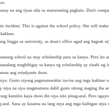
What a
ce.
Chapte
 Sanay na ang tiyan nila sa maruruming pagkain. Don't compa
What a
Chapte
his incident. This is against the school policy. She will ma
What a
 kaklase.
Chapte
ang linggo sa university, sa dean's office agad ang bagsak n
What a
Chapte
namang school na may scholarship para sa kanya. Pero ito an
What a
aaralang magbibigay sa kanya ng scholarship ay sinabi ng i
Chapte
yaman ang estudyante doon.
What a
a. Gusto niyang pagmumurahin isa-isa ang mga kaklase ni
Chapte
 niya na siya magmumura dahil gusto nitong maging iba an
yang kumilos kaya doon din siya nito pinag-aral. Pero ngayo
What a
Chapte
ag-aral. Sana ay kasama na lang niya ang mga kaibigan niya 