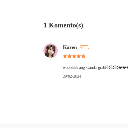
1 Komento(s)
Karen
0
wooohhh ang Ganda grabi🥰🥰🥰❤️❤️❤
29/02/2024