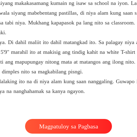
a siyang makakasamang kumain ng isaw sa school na iyon. La
What a
Chapte
wala siyang mabebentang pastillas, di niya alam kung saan 
sa tabi niya. Mukhang kapapasok pa lang nito sa classroom. "P
What a
Chapte
ki.
a. Di dahil maliit ito dahil matangkad ito. Sa palagay niya 
What a
Chapte
5'9" marahil ito at makisig ang tindig kahit na white T-shirt
ti ang mapupungay nitong mata at matangos ang ilong nito
What a
Chapte
 dimples nito sa magkabilang pisngi.
a lalaking ito na di niya alam kung saan nanggaling. Guwa
What a
Chapte
iya na nanghahamak sa kanya ngayon.
What a
Chapte
What a
Magpatuloy sa Pagbasa
Chapte