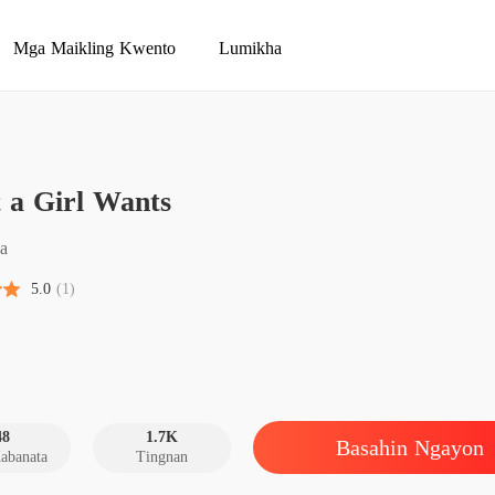
Mga Maikling Kwento
Lumikha
 a Girl Wants
What a
Chapter 
ia
What a
5.0
(1)
Chapter 
What a
Chapte
What a
Chapte
48
1.7K
Basahin Ngayon
abanata
Tingnan
What a