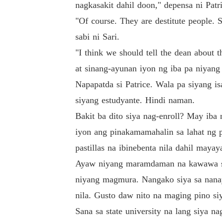
nagkasakit dahil doon," depensa ni Patri
"Of course. They are destitute people.
sabi ni Sari.
"I think we should tell the dean about t
at sinang-ayunan iyon ng iba pa niyang
Napapatda si Patrice. Wala pa siyang is
siyang estudyante. Hindi naman.
Bakit ba dito siya nag-enroll? May iba 
iyon ang pinakamamahalin sa lahat ng p
pastillas na ibinebenta nila dahil maya
Ayaw niyang maramdaman na kawawa siy
niyang magmura. Nangako siya sa nanay
nila. Gusto daw nito na maging pino si
Sana sa state university na lang siya n