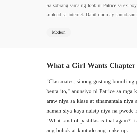
Sa sobrang sama ng loob ni Patrice sa ex-boy
-upload sa internet. Dahil doon ay sunud-su
mga ito kundi lang niya kinailangan ng pera 
Modern
 nakahilera ang mga kalalakihan para makuha
g ang ex-boyfriend niya na nanakit sa kanya
What a Girl Wants Chapter 
"Classmates, sinong gustong bumili ng
benta ito," anunsiyo ni Patrice sa mga
araw niya sa klase at sinamantala niya
naman siya kaya naisip niya na pwede 
"What kind of pastillas is that again?"
ang buhok at kuntodo ang make up.