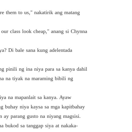
 Girl Wants
r 19 WAGW 17
07/04/2022
re them to us," nakatirik ang matang
 Girl Wants
r 20 WAGW 18
07/04/2022
ke our class look cheap," anang si Chynna
 Girl Wants
r 21 WAGW 19
07/04/2022
iya? Di bale sana kung adelentada
 Girl Wants
r 22 WAGW 20
07/04/2022
g pinili ng ina niya para sa kanya dahil
 Girl Wants
na na tiyak na maraming bibili ng
r 23 WAGW 21
07/04/2022
 Girl Wants
ya na mapanlait sa kanya. Ayaw
r 24 WAGW 22
07/04/2022
g buhay niya kaysa sa mga kapitbahay
n ay parang gusto na niyang magsisi.
 Girl Wants
r 25 WAGW 23
07/04/2022
na bukod sa tanggap siya at nakaka-