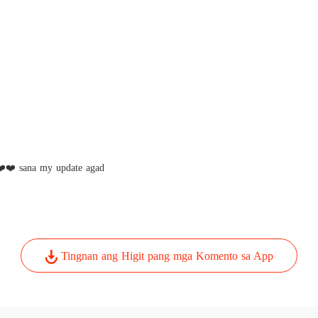
What a
Chapte
What a
Chapte
What a
Chapte
What a
Chapte
️❤️ sana my update agad
What a
Chapte
What a
Tingnan ang Higit pang mga Komento sa App
Chapte
What a
Chapte