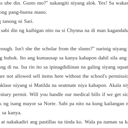
llas ube din. Gusto mo?" nakangiti niyang alok. Yes! Sa wak
Chapte
tong pang-buena mano.
What a
 tanong ni Sari.
Chapte
," sabi din ng kaibigan nito na si Chynna na di man kagand
What a
Chapte
ough. Isn't she the scholar from the slums?" narinig niyang
What a
ng buhok. Ito ang kumausap sa kanya kahapon dahil sila ang
Chapte
 di na. Isa rin ito sa ipinagdidiinan na galing siyang squatt
What a
 not allowed sell items here without the school's permission
Chapte
lase niyang si Matilda na seatmate niya kahapon. Akala niy
What a
tary permit. Will you handle our medical bills if we get sic
Chapte
 ng isang mayor sa Norte. Sabi pa nito na kung kailangan ni
What a
 sa kanya.
Chapte
 nakakadiri ang pastillas na tinda ko. Wala pa naman sa k