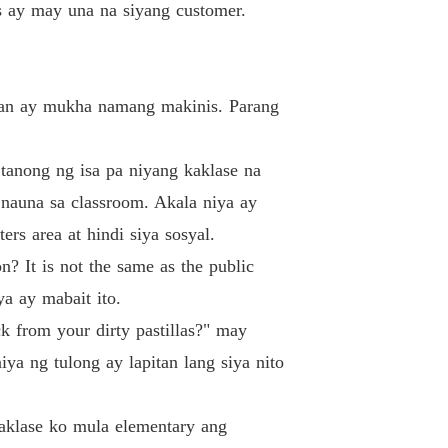
as ay may una na siyang customer.
r 12 WAGW 10
07/04/2022
 Girl Wants
r 13 WAGW 11
07/04/2022
ahan ay mukha namang makinis. Parang
 Girl Wants
r 14 WAGW 12
07/04/2022
 tanong ng isa pa niyang kaklase na
 Girl Wants
 nauna sa classroom. Akala niya ay
r 15 WAGW 13
07/04/2022
ers area at hindi siya sosyal.
 Girl Wants
? It is not the same as the public
r 16 WAGW 14
07/04/2022
a ay mabait ito.
 Girl Wants
k from your dirty pastillas?" may
r 17 WAGW 15
07/04/2022
ya ng tulong ay lapitan lang siya nito
 Girl Wants
r 18 WAGW 16
07/04/2022
aklase ko mula elementary ang