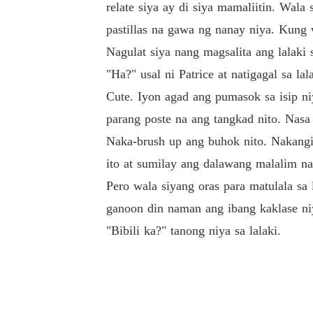
relate siya ay di siya mamaliitin. Wal
pastillas na gawa ng nanay niya. Kung 
Nagulat siya nang magsalita ang lalaki 
"Ha?" usal ni Patrice at natigagal sa lala
Cute. Iyon agad ang pumasok sa isip niy
parang poste na ang tangkad nito. Nasa 
Naka-brush up ang buhok nito. Nakangi
ito at sumilay ang dalawang malalim na
Pero wala siyang oras para matulala s
ganoon din naman ang ibang kaklase n
"Bibili ka?" tanong niya sa lalaki.