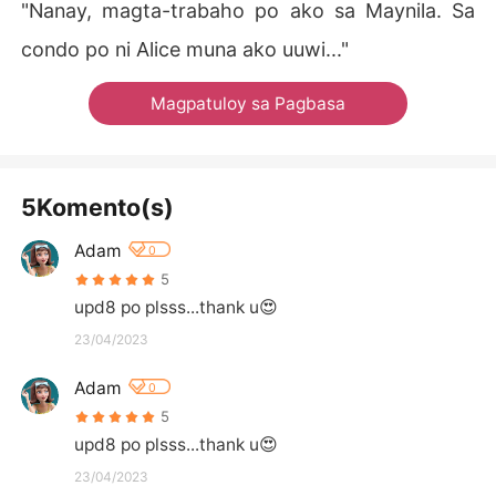
"Nanay, magta-trabaho po ako sa Maynila. Sa
condo po ni Alice muna ako uuwi..."
Magpatuloy sa Pagbasa
5Komento(s)
Adam
0
5
upd8 po plsss...thank u😍
23/04/2023
Adam
0
5
upd8 po plsss...thank u😍
23/04/2023