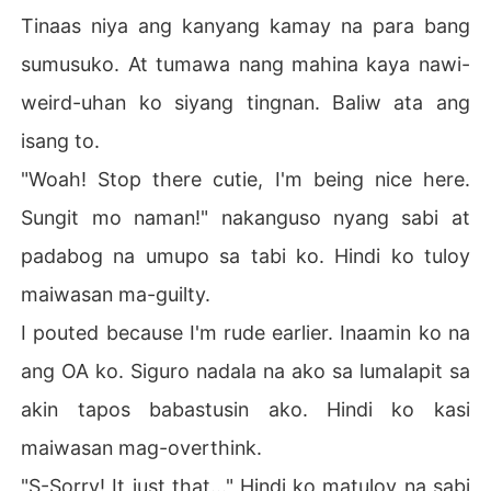
Tinaas niya ang kanyang kamay na para bang
sumusuko. At tumawa nang mahina kaya nawi-
weird-uhan ko siyang tingnan. Baliw ata ang
isang to.
"Woah! Stop there cutie, I'm being nice here.
Sungit mo naman!" nakanguso nyang sabi at
padabog na umupo sa tabi ko. Hindi ko tuloy
maiwasan ma-guilty.
I pouted because I'm rude earlier. Inaamin ko na
ang OA ko. Siguro nadala na ako sa lumalapit sa
akin tapos babastusin ako. Hindi ko kasi
maiwasan mag-overthink.
"S-Sorry! It just that..." Hindi ko matuloy na sabi