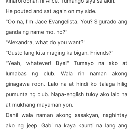
kinaroroonan ni Alice. Tumango siya sa akin.
He pouted and sat again on my side.
"Oo na, I'm Jace Evangelista. You? Sigurado ang
ganda ng name mo, no?"
"Alexandra, what do you want?"
"Gusto lang kita maging kaibigan. Friends?"
"Yeah, whatever! Bye!" Tumayo na ako at
lumabas ng club. Wala rin naman akong
ginagawa roon. Lalo na at hindi ko talaga hilig
pumunta ng club. Napa-english tuloy ako lalo na
at mukhang mayaman yon.
Dahil wala naman akong sasakyan, naghintay
ako ng jeep. Gabi na kaya kaunti na lang ang