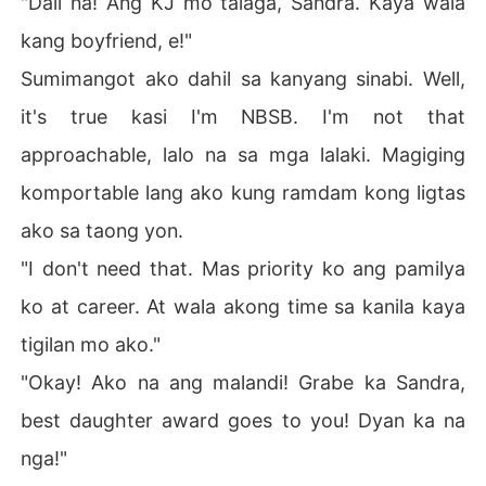
"Dali na! Ang KJ mo talaga, Sandra. Kaya wala
kang boyfriend, e!"
Sumimangot ako dahil sa kanyang sinabi. Well,
it's true kasi I'm NBSB. I'm not that
approachable, lalo na sa mga lalaki. Magiging
komportable lang ako kung ramdam kong ligtas
ako sa taong yon.
"I don't need that. Mas priority ko ang pamilya
ko at career. At wala akong time sa kanila kaya
tigilan mo ako."
"Okay! Ako na ang malandi! Grabe ka Sandra,
best daughter award goes to you! Dyan ka na
nga!"