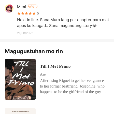
Mimi
0
5
Next in line. Sana Mura lang per chapter para mat
apos ko kaagad.. Sana magandang story😂
21/08/2022
Magugustuhan mo rin
Till I Met Primo
Aze
After using Riguel to get her vengeance
to her former bestfriend, Josephine, who
happens to be the girlfriend of the guy she
really love since forever, Andrea Silaures
had finally faced her consequences.
Primo Iverson Constantine Rosales, the