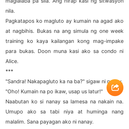
maglalaba pa sila. Ang hirap kasi ng sitwasyon
nila.
Pagkatapos ko magluto ay kumain na agad ako
at nagbihis. Bukas na ang simula ng one week
training ko kaya kailangan kong mag-impake
para bukas. Doon muna kasi ako sa condo ni
Alice.
***
"Sandra! Nakapagluto ka na ba?" sigaw ni nanay.
"Oho! Kumain na po ikaw, usap us latur!"
Naabutan ko si nanay sa lamesa na nakain na.
Umupo ako sa tabi niya at huminga nang
malalim. Sana payagan ako ni nanay.