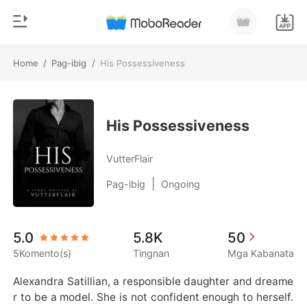
Home
/
Pag-ibig
/
His Possessiveness
0
Home
MAG-TOP UP
Genre
His Possessiveness
Makabago
Kasaysayan ng Pagbasa
VutterFlair
Pag-ibig
|
Pag-ibig
Ongoing
Mag-log out
Bilyonaryo
Young Adult
Kunin ang APP
5.0
5.8K
50
Bahaghari
5Komento(s)
Tingnan
Mga Kabanata
Ranggo
Alexandra Satillian, a responsible daughter and dreame
r to be a model. She is not confident enough to herself.