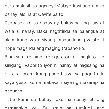
para malapit sa agency. Malayo kasi ang aming
bahay lalo na at Cavite pa to.
Pagpasok ko sa bahay ay bukas na ang ilaw at
wala si nanay. Baka nagtitinda sa palengke at
alam kong wala siyang magandang pwesto. I
hope maganda ang maging trabaho ko.
Binuksan ko ang refrigerator at nagluto ng
sinigang. Paborito iyon ni nanay at nagsaing na
rin ako. Alam kong pagod siya sa pagtititnda
kaya gusto ko na makakain siya ng masarap na
hapunan.
Tatlo kami sa bahay, ako, si nanay at ang
pamangkin ko. Sa amin na tumitigil ang