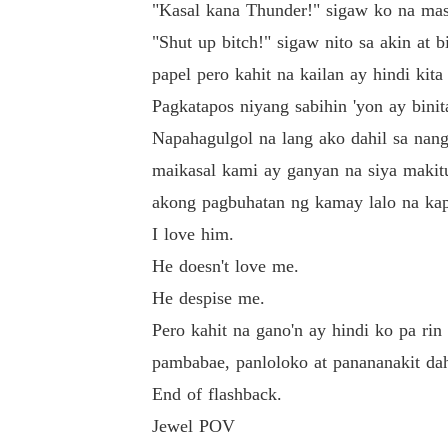
"Kasal kana Thunder!" sigaw ko na mas 
"Shut up bitch!" sigaw nito sa akin at
papel pero kahit na kailan ay hindi kit
Pagkatapos niyang sabihin 'yon ay bini
Napahagulgol na lang ako dahil sa nan
maikasal kami ay ganyan na siya makit
akong pagbuhatan ng kamay lalo na kapa
I love him.
He doesn't love me.
He despise me.
Pero kahit na gano'n ay hindi ko pa ri
pambabae, panloloko at panananakit da
End of flashback.
Jewel POV