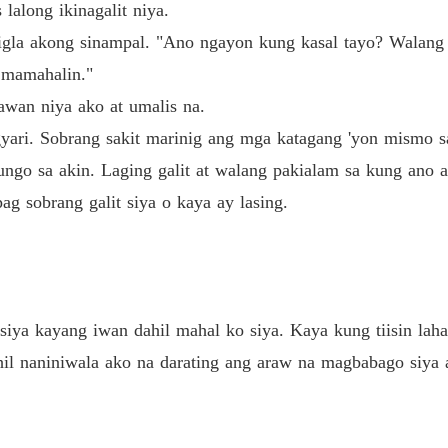
Chapter
lalong ikinagalit niya.
 bigla akong sinampal. "Ano ngayon kung kasal tayo? Walang
Unwant
Chapter
a mamahalin."
tawan niya ako at umalis na.
Unwant
Chapter
gyari. Sobrang sakit marinig ang mga katagang 'yon mismo 
ungo sa akin. Laging galit at walang pakialam sa kung ano
Unwant
g sobrang galit siya o kaya ay lasing.
Chapter
Unwant
Chapter
Unwant
n siya kayang iwan dahil mahal ko siya. Kaya kung tiisin la
Chapter
hil naniniwala ako na darating ang araw na magbabago siya 
Unwant
Chapter
Unwant