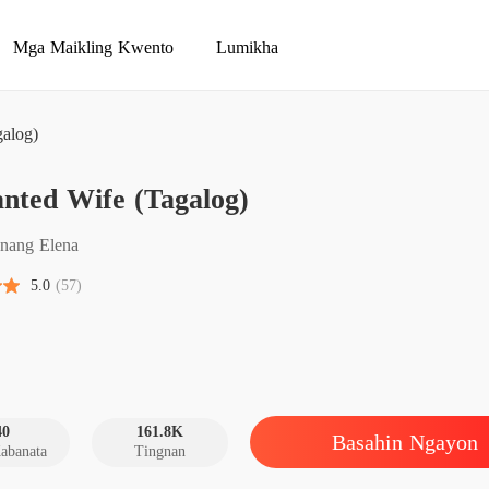
Mga Maikling Kwento
Lumikha
alog)
Unwant
nted Wife (Tagalog)
Chapter
Unwant
nang Elena
Chapter
5.0
(57)
Unwant
Chapter
Unwant
Chapter
40
161.8K
Basahin Ngayon
abanata
Tingnan
Unwant
Chapter