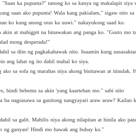
o. "Saan ka pupunta?" tanong ko sa kanya ng makalapit siya 
a pilit pinapatalo ng taong mahal niya?

Unwant
kung saan ako pupunta! Wala kang pakialam," sigaw nito sa 
Chapter
an ko kung anong oras ka uuwi." nakayukong saad ko.
ana ng pamilyang Dawson, nakatakda na maging asawa ni Thunder Al
sa akin at mahigpit na hinawakan ang panga ko. "Gusto mo 
Unwant
Chapter
ulad mong desperada!"
hil sa diin ng pagkakahawak nito. Inaamin kung nasasaktan
Unwant
Chapter
 ang lahat ng ito dahil mahal ko siya.
ako sa sofa ng marahas niya akong binitawan at itinulak. 
Unwant
Chapter
hindi bebenta sa akin 'yang kaartehan mo." sabi nito
Unwant
Chapter
 ka ba nagsasawa sa ganitong nangyayari araw araw? Kailan
gmamahal?
Unwant
Chapter
dahil sa galit. Mabilis niya akong nilapitan at hinila ako 
ko ng ganyan! Hindi mo hawak ang buhay ko."
Unwant