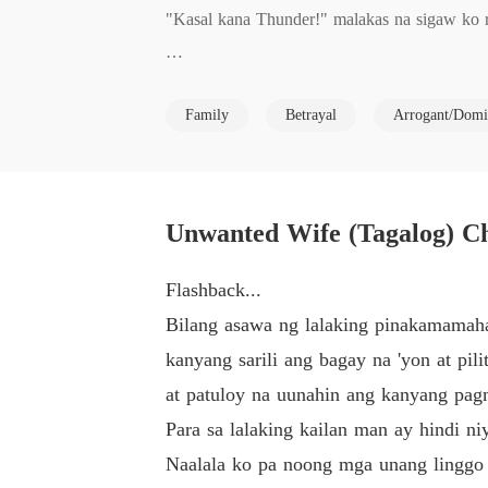
"Kasal kana Thunder!" malakas na sigaw ko ri
"Shut up, you bitch! Ano ngayon kung kasal
Family
Betrayal
Arrogant/Domi
dala mo lang ang apelyido ko pero hindi mo ak
Bilang asawa ng lalaking pinakamamahal niya 
'yon, pilit hinahanap ang tamang sagot, nguni
Unwanted Wife (Tagalog) C
asawa.

Flashback...
Para sa lalaking kailanman ay hindi niya nak
Bilang asawa ng lalaking pinakamamahal
kanyang sarili ang bagay na 'yon at pili
Hanggang saan ang kaya niyang gawin para sa
at patuloy na uunahin ang kanyang pa
Para sa lalaking kailan man ay hindi n
Hanggang kailan niya kayang magtiis at luma
Naalala ko pa noong mga unang linggo 