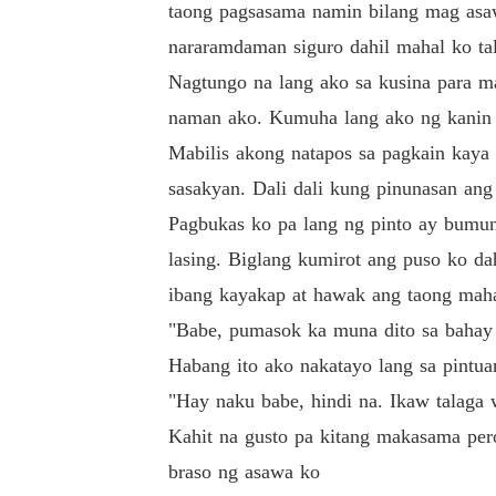
taong pagsasama namin bilang mag asawa
nararamdaman siguro dahil mahal ko tal
Nagtungo na lang ako sa kusina para m
naman ako. Kumuha lang ako ng kanin sa
Mabilis akong natapos sa pagkain kaya 
sasakyan. Dali dali kung pinunasan ang
Pagbukas ko pa lang ng pinto ay bumun
lasing. Biglang kumirot ang puso ko d
ibang kayakap at hawak ang taong mah
"Babe, pumasok ka muna dito sa bahay
Habang ito ako nakatayo lang sa pintu
"Hay naku babe, hindi na. Ikaw talaga
Kahit na gusto pa kitang makasama per
braso ng asawa ko