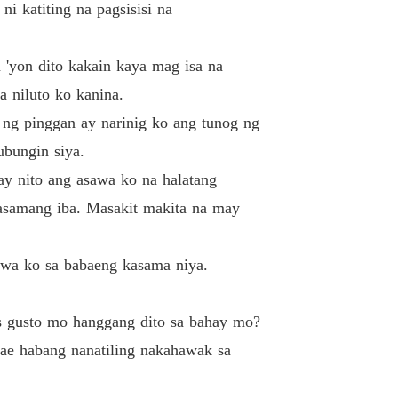
i katiting na pagsisisi na
 33
25/06/2022
ed Wife (Tagalog)
'yon dito kakain kaya mag isa na
 34
25/06/2022
 niluto ko kanina.
ed Wife (Tagalog)
 ng pinggan ay narinig ko ang tunog ng
 35
25/06/2022
ubungin siya.
ed Wife (Tagalog)
ay nito ang asawa ko na halatang
 36
25/06/2022
kasamang iba. Masakit makita na may
ed Wife (Tagalog)
 37
25/06/2022
awa ko sa babaeng kasama niya.
ed Wife (Tagalog)
 38
25/06/2022
os gusto mo hanggang dito sa bahay mo?
ed Wife (Tagalog)
ae habang nanatiling nakahawak sa
 39
25/06/2022