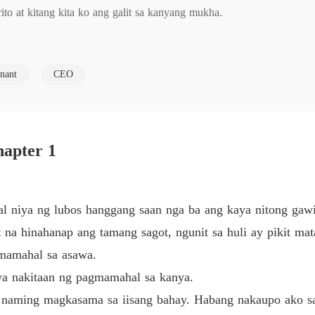
to at kitang kita ko ang galit sa kanyang mukha.

Unwant
Chapter
 na tayo? Sa tingin mo magbabago ang pakikitungo ko sayo? Huwag k
Unwant
nant
CEO
o pag mamay ari at kahit kailan ay hindi kita mamahalin! Itaga mo 'ya
Chapter
Unwant
ng lubos, hanggang saan nga ba ang kaya niyang tiisin? Palagi niyan
Chapter
t sa huli siya ay pikit matang iiling, itatabi ang katotohanan at patu
hapter 1
Unwant
Chapter
ikitaan ng pagmamahal sa kanya.

Unwant
 niya ng lubos hanggang saan nga ba ang kaya nitong gawin 
Chapter
t na hinahanap ang tamang sagot, ngunit sa huli ay pikit mat
 pag ibig?

Unwant
gmamahal sa asawa.
Chapter
iya nakitaan ng pagmamahal sa kanya.
bang mag isa?

Unwant
naming magkasama sa iisang bahay. Habang nakaupo ako sa 
Chapter