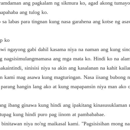
ramdaman ang pagkalam ng sikmura ko, agad akong tumayo a
Chapter
napahaba ang tulog ko.
Unwant
 sa labas para tingnan kung nasa garahena ang kotse ng as
Chapter
Unwant
ip ko
Chapter
wi ngayong gabi dahil kasama niya na naman ang kung sino
Unwant
ng nagsisimulangmamasa ang mga mata ko. Hindi ko na alam
Chapter
akaintindi, sinisisi niya sa akin ang kasalanan na kahit kai
Unwant
an kami mag asawa kung magturingan. Nasa iisang bubong n
Chapter
y parang hangin lang ako at kung mapapansin niya man ako
Unwant
Chapter
ang ibang ginawa kung hindi ang ipakitang kinasusuklaman n
Unwant
atupag kung hindi puro pag iinom at pambababae.
Chapter
 binitawan niya no'ng maikasal kami. "Pagsisisihan mong nag
Unwant