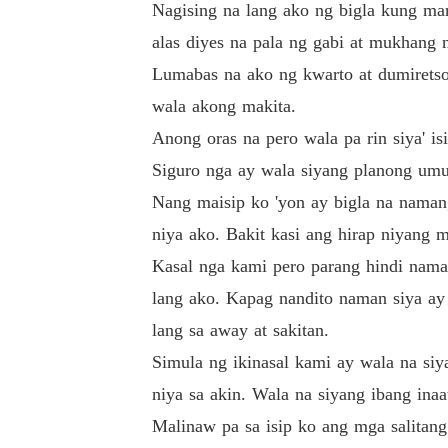
Nagising na lang ako ng bigla kung ma
alas diyes na pala ng gabi at mukhang 
Lumabas na ako ng kwarto at dumiretso
wala akong makita.
Anong oras na pero wala pa rin siya' is
Siguro nga ay wala siyang planong umu
Nang maisip ko 'yon ay bigla na nama
niya ako. Bakit kasi ang hirap niyang m
Kasal nga kami pero parang hindi nam
lang ako. Kapag nandito naman siya a
lang sa away at sakitan.
Simula ng ikinasal kami ay wala na siy
niya sa akin. Wala na siyang ibang ina
Malinaw pa sa isip ko ang mga salitang