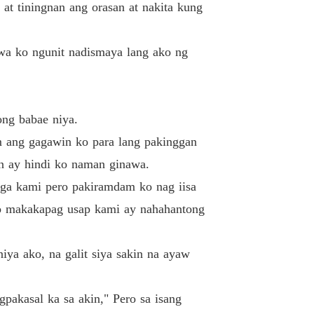
t tiningnan ang orasan at nakita kung
 26
22/04/2022
ed Wife (Tagalog)
awa ko ngunit nadismaya lang ako ng
 27
22/04/2022
ed Wife (Tagalog)
 28
22/04/2022
ng babae niya.
ed Wife (Tagalog)
 ang gagawin ko para lang pakinggan
 29
22/04/2022
lan ay hindi ko naman ginawa.
ed Wife (Tagalog)
ga kami pero pakiramdam ko nag iisa
 30
22/04/2022
 o makakapag usap kami ay nahahantong
ed Wife (Tagalog)
 31
25/06/2022
iya ako, na galit siya sakin na ayaw
ed Wife (Tagalog)
 32
25/06/2022
pakasal ka sa akin," Pero sa isang
ed Wife (Tagalog)