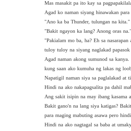
Mas masakit pa ito kay sa pagpapakilala
Agad ko naman siyang hinawakan para 
"Ano ka ba Thunder, tulungan na kita."
"Bakit ngayon ka lang? Anong oras na."
"Pakialam mo ba, ha? Eh sa nasarapan 
tuloy tuloy na siyang naglakad papasok
Agad naman akong sumunod sa kanya. "
kung saan ako kumuha ng lakas ng loob
Napatigil naman siya sa paglalakad at 
Hindi na ako nakapagsalita pa dahil ma
Ang sakit isipin na may ibang kasama 
Bakit gano'n na lang siya katigas? Bak
para maging mabuting asawa pero hindi 
Hindi na ako nagtagal sa baba at umak