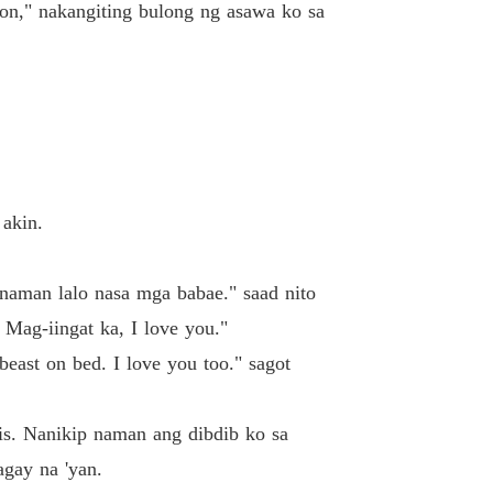
ed Wife (Tagalog)
on," nakangiting bulong ng asawa ko sa
 40
25/06/2022
 akin.
 naman lalo nasa mga babae." saad nito
Mag-iingat ka, I love you."
 beast on bed. I love you too." sagot
is. Nanikip naman ang dibdib ko sa
agay na 'yan.