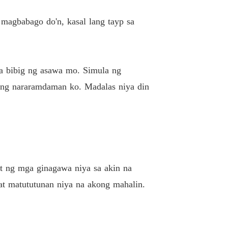
 19
02/04/2022
 magbabago do'n, kasal lang tayp sa
ed Wife (Tagalog)
 20
02/04/2022
ed Wife (Tagalog)
 21
sa bibig ng asawa mo. Simula ng
22/04/2022
 ang nararamdaman ko. Madalas niya din
ed Wife (Tagalog)
 22
22/04/2022
ed Wife (Tagalog)
 23
22/04/2022
ed Wife (Tagalog)
hat ng mga ginagawa niya sa akin na
 24
22/04/2022
at matututunan niya na akong mahalin.
ed Wife (Tagalog)
 25
22/04/2022
ed Wife (Tagalog)