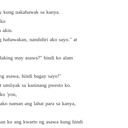
y kung nakahawak sa kanya.
ako
 akin.
 hahawakan, nandidiri ako sayo." at
laking may asawa?" hindi ko alam
ng asawa, hindi bagay sayo!"
at umiiyak sa kaninang pwesto ko.
ko 'yon,
 ako naman ang lahat para sa kanya,
nan ko ang kwarto ng asawa kung hindi