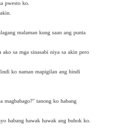
sa pwesto ko.
ed Wife (Tagalog)
akin.
 13
02/04/2022
cantara na nanggaling din sa mayaman na pa
talagang malaman kung saan ang punta
ed Wife (Tagalog)
 14
02/04/2022
 ako sa mga sinasabi niya sa akin pero
ed Wife (Tagalog)
 15
02/04/2022
Hindi ko naman mapigilan ang hindi
ed Wife (Tagalog)
 16
02/04/2022
ed Wife (Tagalog)
 17
02/04/2022
 ka magbabago?" tanong ko habang
ed Wife (Tagalog)
 18
02/04/2022
patayo habang hawak hawak ang buhok ko.
ed Wife (Tagalog)