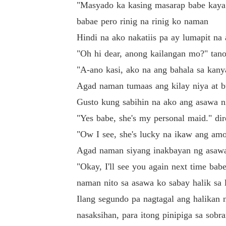
"Masyado ka kasing masarap babe kaya 
babae pero rinig na rinig ko naman
Hindi na ako nakatiis pa ay lumapit na
"Oh hi dear, anong kailangan mo?" tano
"A-ano kasi, ako na ang bahala sa kany
Agad naman tumaas ang kilay niya at b
Gusto kung sabihin na ako ang asawa ni
"Yes babe, she's my personal maid." di
"Ow I see, she's lucky na ikaw ang amo
Agad naman siyang inakbayan ng asawa 
"Okay, I'll see you again next time babe
naman nito sa asawa ko sabay halik sa
Ilang segundo pa nagtagal ang halikan
nasaksihan, para itong pinipiga sa sobr