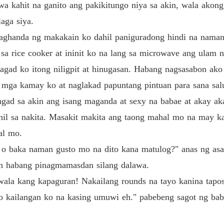
 kahit na ganito ang pakikitungo niya sa akin, wala akong n
Chapter
aga siya.
Unwant
aghanda ng makakain ko dahil paniguradong hindi na naman 
Chapter
 rice cooker at ininit ko na lang sa microwave ang ulam na
Unwant
agad ko itong niligpit at hinugasan. Habang nagsasabon ako
Chapter
 mga kamay ko at naglakad papuntang pintuan para sana sal
Unwant
gad sa akin ang isang maganda at sexy na babae at akay ak
Chapter
ahil sa nakita. Masakit makita ang taong mahal mo na may 
Unwant
al mo.
Chapter
 o baka naman gusto mo na dito kana matulog?" anas ng as
Unwant
an habang pinagmamasdan silang dalawa.
Chapter
 wala kang kapaguran! Nakailang rounds na tayo kanina tap
Unwant
o kailangan ko na kasing umuwi eh." pabebeng sagot ng bab
Chapter