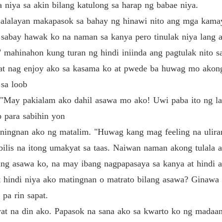
 niya sa akin bilang katulong sa harap ng babae niya.
alalayan makapasok sa bahay ng hinawi nito ang mga kama
 sabay hawak ko na naman sa kanya pero tinulak niya lang 
 mahinahon kung turan ng hindi iniinda ang pagtulak nito sa
at nag enjoy ako sa kasama ko at pwede ba huwag mo akong
 sa loob
May pakialam ako dahil asawa mo ako! Uwi paba ito ng la
 para sabihin yon
tiningnan ako ng matalim. "Huwag kang mag feeling na ulira
bilis na itong umakyat sa taas. Naiwan naman akong tulala 
ang asawa ko, na may ibang nagpapasaya sa kanya at hindi a
it hindi niya ako matingnan o matrato bilang asawa? Ginawa
pa rin sapat.
yat na din ako. Papasok na sana ako sa kwarto ko ng madaa