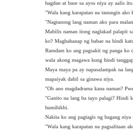
hagdan at base sa ayos niya ay aalis it
Hanggang kailan niya ilalaban ang isang laro n
"Wala kang karapatan na tanungin ako 
"Nagtanong lang naman ako para malam
Jewel Dawson, nag iisang anak at tagapagm
Mabilis naman itong naglakad palapit 
milya. 

ko? Maghahanap ng babae na hindi kat
Ramdam ko ang pagsakit ng panga ko da
Isang taong pagdurusa.

wala akong magawa kung hindi tanggapin
Isang taong sakit.

Maya maya pa ay napasalampak na lang 
mapaiyak dahil sa ginawa niya.
Isang taong pagiging miserable.

"Oh ano magdadrama kana naman? Pwes, 
"Ganito na lang ba tayo palagi? Hindi
Hanggang saan siya dadalhin ng kanyang pa
humihikbi.
Nakita ko ang pagtagis ng bagang niya 
"Wala kang karapatan na pagsalitaan a