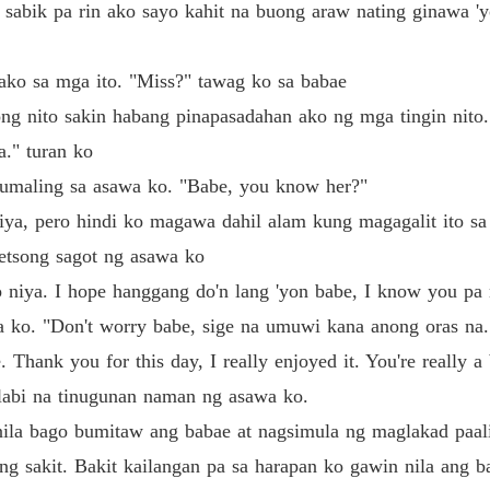
Unwant
sabik pa rin ako sayo kahit na buong araw nating ginawa 'y
Chapter
 ako sa mga ito. "Miss?" tawag ko sa babae
ng nito sakin habang pinapasadahan ako ng mga tingin nito.
a." turan ko
umaling sa asawa ko. "Babe, you know her?"
ya, pero hindi ko magawa dahil alam kung magagalit ito sa
retsong sagot ng asawa ko
 niya. I hope hanggang do'n lang 'yon babe, I know you pa
ko. "Don't worry babe, sige na umuwi kana anong oras na. 
. Thank you for this day, I really enjoyed it. You're really a
 labi na tinugunan naman ng asawa ko.
 nila bago bumitaw ang babae at nagsimula ng maglakad paal
ang sakit. Bakit kailangan pa sa harapan ko gawin nila ang b