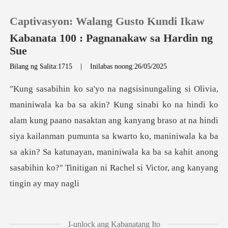
Captivasyon: Walang Gusto Kundi Ikaw
Kabanata 100 : Pagnanakaw sa Hardin ng
Sue
Bilang ng Salita:1715
|
Inilabas noong:26/05/2025
0
MAG-TOP UP
ng paano nasaktan ang kanyang braso at na hindi
Kasaysayan ng Pagbasa
siya kailanman pumunta sa kwarto ko, maniniwala ka ba
sa akin? Sa ka
Mag-log out
Kunin ang APP
I-unlock ang Kabanatang Ito