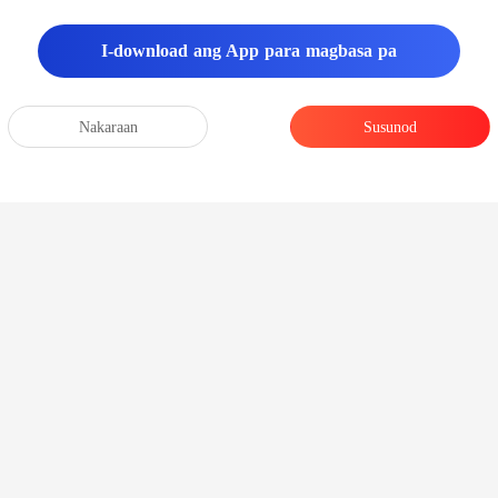
I-download ang App para magbasa pa
Nakaraan
Susunod