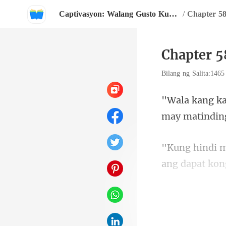
Captivasyon: Walang Gusto Kundi Ikaw
/
Chapter 5
Chapter 5
Bilang ng Salita:146
on
kalokohan nan