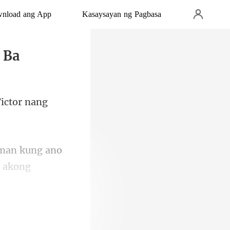
wnload ang App
Kasaysayan ng Pagbasa
 Ba
V
a akong