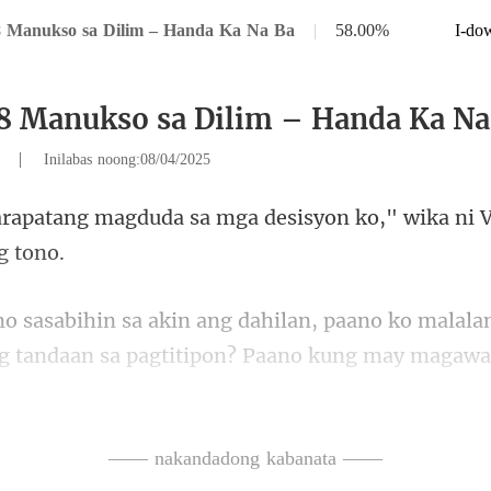
8 Manukso sa Dilim – Handa Ka Na Ba
|
58.00%
I-do
8 Manukso sa Dilim – Handa Ka Na
|
5
Inilabas noong:08/04/2025
sa mga desisyon ko," wika ni 
g tandaan sa pagtitipon? Paano kung may magaw
g hindi sinasadya
—— nakandadong kabanata ——