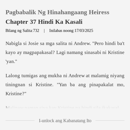
Pagbabalik Ng Hinahangaang Heiress
Chapter 37 Hindi Ka Kasali
Bilang ng Salita:732
|
Inilabas noong:17/03/2025
0
. "Pero hindi ba't
kayo ay magpapakasal?
MAG-TOP UP
malamig niyang
Kasaysayan ng Pagbasa
tiningnan si Kristine.
Mag-log out
kay Kristine na h
Kunin ang APP
I-unlock ang Kabanatang Ito
nilang mga lolo