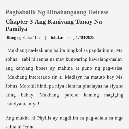
Pagbabalik Ng Hinahangaang Heiress
Chapter 3 Ang Kaniyang Tunay Na
Pamilya
Bilang ng Salita:1157
|
Inilabas noong:17/03/2025
0
MAG-TOP UP
ang kanyang boses ay mahina at puno ng pag-usisa.
Kasaysayan ng Pagbasa
"Mukhang interesado rin si Madisyn na matuto kay Ms.
Johns. M
Mag-log out
Kunin ang APP
nagdilim sa pag-aalala