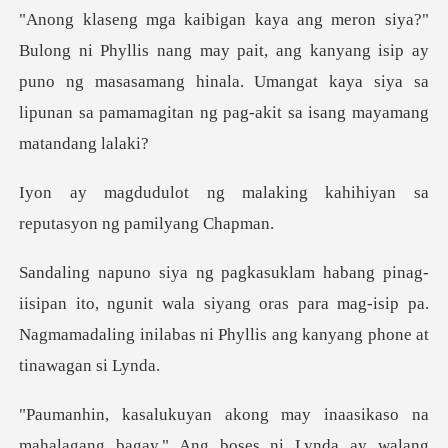
ay pait, ang kanyang isip ay
puno ng masasamang hinala. Umangat kaya siya
aking kahihiyan sa
reputa
o, ngunit wala siyang oras para mag-isip pa.
Nagmamadaling i
ahalagang bagay." Ang boses ni Lynda ay walang