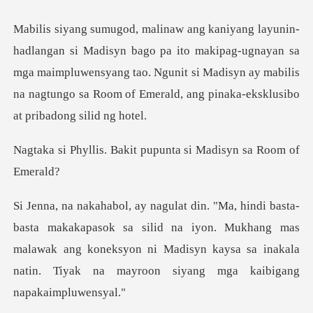
a ito makipag-ugnayan sa
mga maimpluwensyang tao. Ngunit si Madisyn ay mabilis
n
akit pupunta si Madis
k sa silid na iyon. Mukhang mas
malawak ang koneksyon ni Madisyn kaysa sa