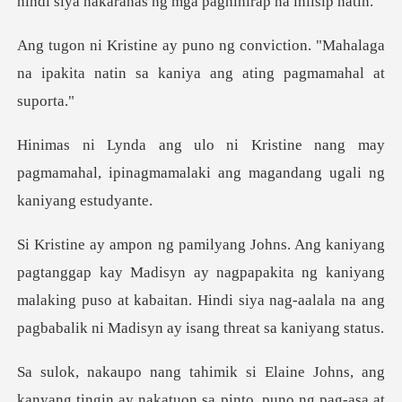
h
ction. "Mahalaga
na ipakita natin sa k
ng may
pagmamahal, ipinagmamalaki ang m
isyn ay nagpapakita ng kaniyang
malaking puso at kabaitan. Hindi siya na
Johns, ang
kanyang tingin ay nakatuon s