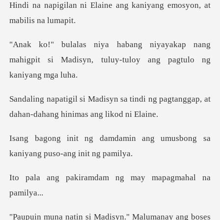
aine ang kaniyang emosyo
kap nang
mahigpit si Madisyn, tuluy-t
tindi ng pagtanggap, at
dahan-da
in ang umusbong sa
kaniyang
amdam ng may mapag
i Madisyn." Malumanay