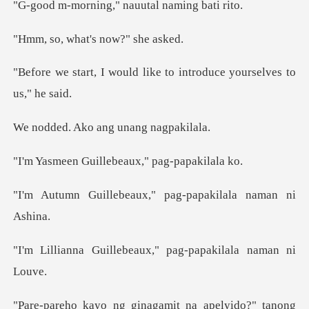
ng," nauutal na
hat's now?"
d like to introduce your
ko ang unang
illebeaux," pag
eaux," pag-papakila
ebeaux," pag-papakil
g ginagamit na apel