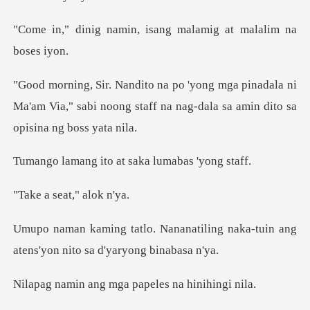
n, isang malamig at m
nadala ni
Ma'am Via," sabi noong staff na nag-
to at saka lumab
seat," a
tiling naka-tuin ang
atens'yon n
g mga papeles na