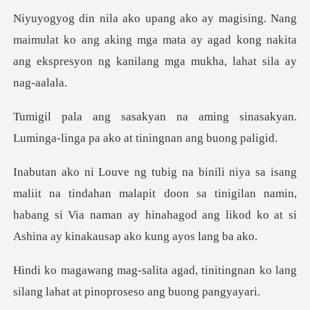
mulat ko ang aking mga mata ay agad kong nakita
ang eks
g sinasakyan.
Luminga-linga pa ak
ahan malapit doon sa tinigilan namin,
habang si Via naman ay hinahago
tinitingnan ko lang
silang lahat at