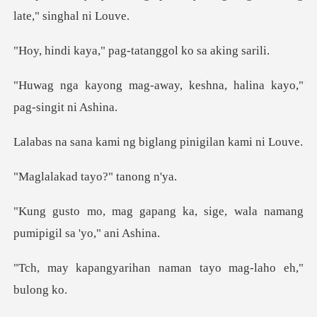
" pag-tatanggol k
ay, keshna, halina kayo,
i ng biglang pinigi
d tayo?" t
ka, sige, wala namang
pum
han naman tayo mag-l