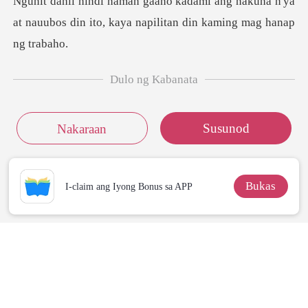
g nakuha n'ya
at nauubos din ito, kaya n
Dulo ng Kabanata
Susunod
Nakaraan
Bukas
I-claim ang Iyong Bonus sa APP