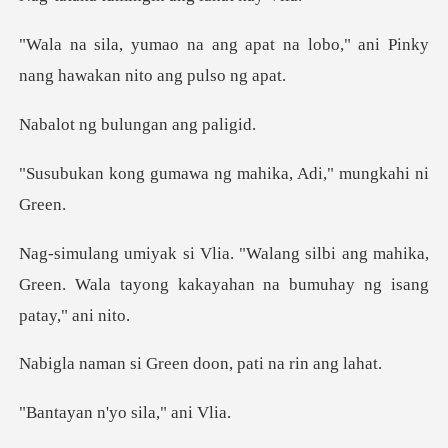
at na lobo," ani Pinky
nang ha
bulungan an
awa ng mahika, Adi,
bi ang mahika,
Green. Wala tayong kakaya
Green doon, pati
n'yo sila,