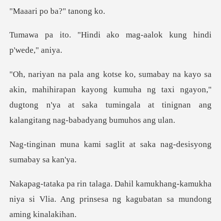
po ba?"
i ako mag-aalok kung
hirapan kayong kumuha ng taxi ngayon,"
dugtong n'ya at saka tumi
saglit at saka nag-desi
hang-kamukha
niya si Vlia. Ang prinsesa n