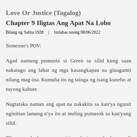
Love Or Justice (Tagalog)
Chapter 9 Iligtas Ang Apat Na Lobo
Bilang ng Salita:1928
|
Inilabas noong:08/06/2022
0
ne's
MAG-TOP UP
ang lahat ng mga kasangkapan na ginagamit
nilang mag-in
Kasaysayan ng Pagbasa
Mag-log out
kan'ya ngunit
nginitian lamang n'ya it
Kunin ang APP