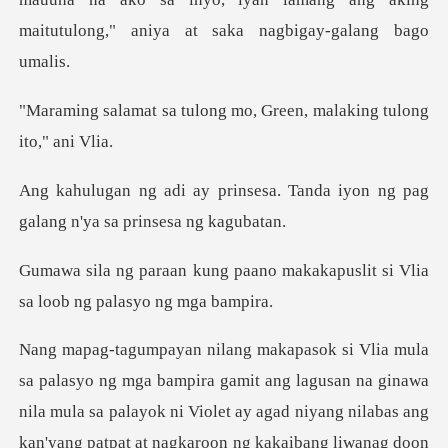
mait
long mo, Green, malakin
sa. Tanda iyon ng pag
galang n
ano makakapuslit si Vlia
sa l
agusan na ginawa
nila mula sa palayok ni Violet ay agad niyang nilabas ang
kan'yang patpa