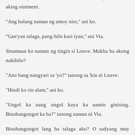
aman ng amoy
pang-hilo kasi
tingin si Louve. Mukh
i sa 'yo?" tanong
rin alam
namin ginising.
Binabangungot