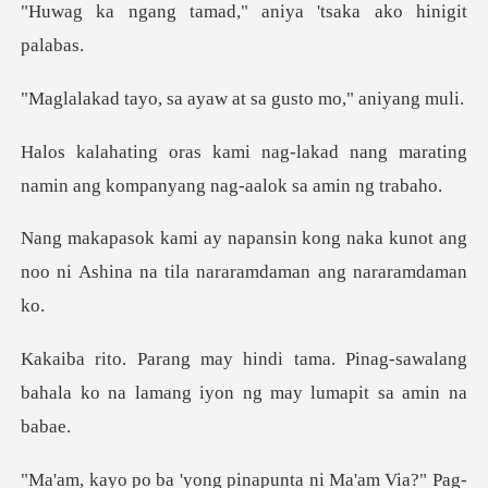
ad," aniya 'tsaka a
a ayaw at sa gusto
ad nang marating
namin ang kompany
naka kunot ang
noo ni Ashina na til
Pinag-sawalang
bahala ko na lamang
unta ni Ma'am Via?" Pag-