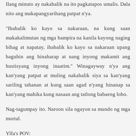
pagkatapos umalis. Dala
nito an
nakaraan upang
baguhin ang hinaharap at nang inyong makamit ang
hustisyang inyong inaatim." Winagayway n'ya ang
kan'yang patpat at mulin
roon sila ngayon sa
a's