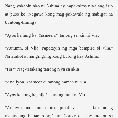
niya ang isip
at puso ko. Nagawa kong ma
Yasmeen?" tanong
bampira si Vlia,"
Natatakot at na
akang tanong
meen?" tanong
a, hija?" tanon
n no'ng
matandang babae roon," ani Lo