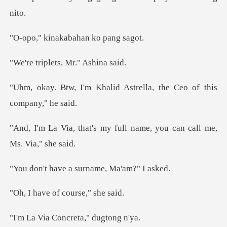
nakabahan k
lets, Mr."
lid Astrella, the Ceo of
my full name, you can cal
e a surname, M
of course,
Concreta," d