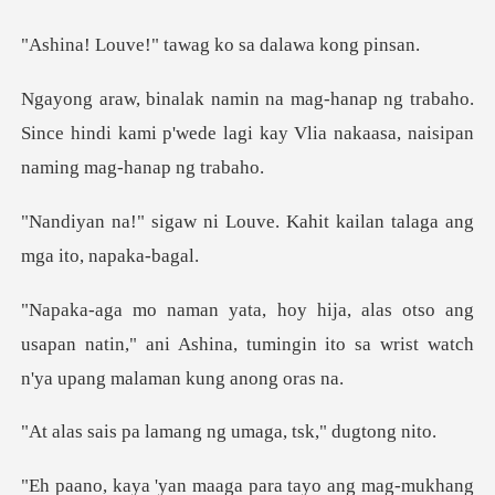
tawag ko sa dal
abaho.
Since hindi kami p'wede lagi kay Vlia n
uve. Kahit kailan talaga a
ng
usapan natin," ani Ashina, tumingin ito sa wr
amang ng umaga, ts
para tayo ang mag-mukhang