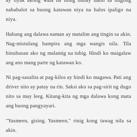
ay tiyak akong wala na itong buhay d
ulang bampira ang mga wangis nila. Tila
binuhusan ako ng malami
nito ay patay na rin. Saksi ako sa pag-sirit ng dugo
nito sa ma
asmeen," rinig kong