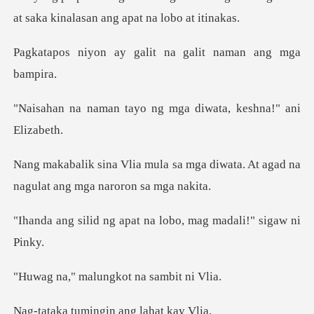
galit na galit nam
yo ng mga diwata, kes
a mga diwata. At agad na
nagula
apat na lobo, mag mad
alungkot na s
mingin ang la