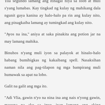
ay tingkad ng kulay ng mahikang dala
ngunit gaya kanina ay halo-halo pa
aka pinakita ang potion j
bumibigkas ng kakaibang spell. Nasaksihan
naman nila ang p
galit ang
in,
mauuna na ako sa inyo, iyan lamang ang aking