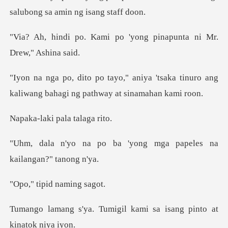
salubo
i po 'yong pinapunta ni
ya 'tsaka tinuro ang
kaliwang bahag
i pala tal
a 'yong mga papeles na
pid namin
migil kami sa isang pin