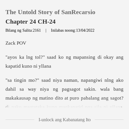
The Untold Story of SanRecarsio
Chapter 24 CH-24
Bilang ng Salita:2161
|
Inilabas noong:13/04/2022
0
ck
ko ng mapansing di okay
MAG-TOP UP
Kasaysayan ng Pagbasa
wala bang
Mag-log out
makakausap ng matino dito at puro pabalang ang sagot?
di nako magtataka kung
Kunin ang APP
I-unlock ang Kabanatang Ito